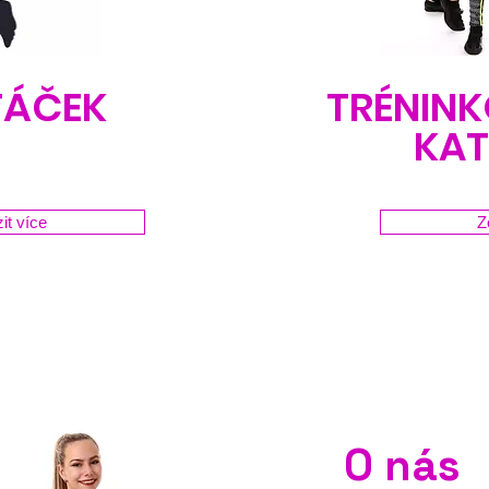
ŤÁČEK
TRÉNINK
KAT
it více
Z
O nás