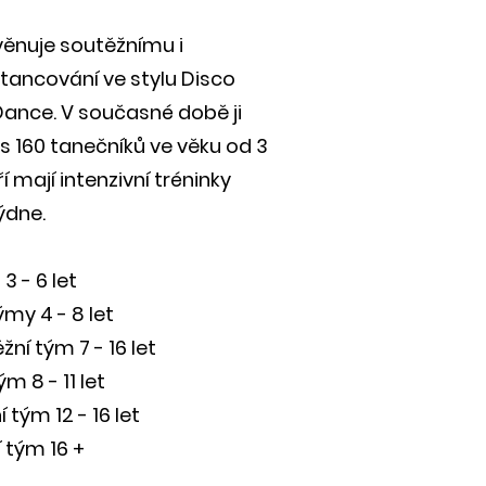
věnuje soutěžnímu i
tancování ve stylu Disco
ance. V současné době ji
s 160 tanečníků ve věku od 3
eří mají intenzivní tréninky
ýdne.
3 - 6 let
ýmy 4 - 8 let
ní tým 7 - 16 let
ým 8 - 11 let
 tým 12 - 16 let
 tým 16 +