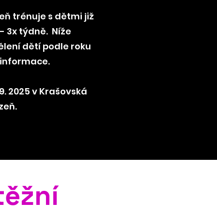
ň trénuje s dětmi již
 - 3x týdně. Níže
ělení dětí podle roku
é informace.
9. 2025 v Krašovská
lzeň.
těžní