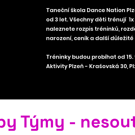
Taneční škola Dance Nation Plze
od 3 let. Všechny děti trénují 1x
naleznete rozpis tréninků, rozd
narození, ceník a další důležit
Tréninky budou probíhat od 15. 
Aktivity Plzeň - Krašovská 30, P
y Týmy - nesou