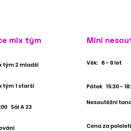
e mix tým
Mini nesou
Věk: 6 - 9 let
x tým 2 mladší
 tým 1 starší
Pátek 15:30 - 18
Nesoutěžní tan
:00 Sál A 23
Cena za pololetí:
cování