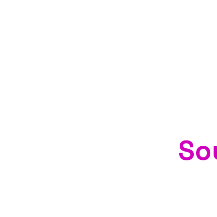
cování
: 3 200,- Kč
ě: 2 200,- Kč
So