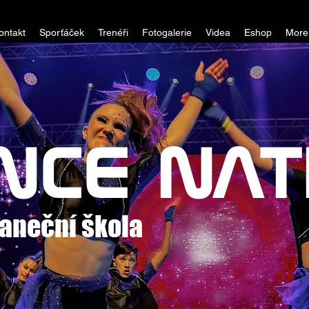
ontakt
Sporťáček
Trenéři
Fotogalerie
Videa
Eshop
More
NCE NAT
taneční škola