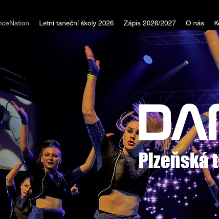
nceNation
Letní taneční školy 2026
Zápis 2026/2027
O nás
K
DA
Plzeňská 