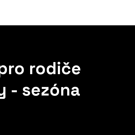
pro rodiče
y - sezóna