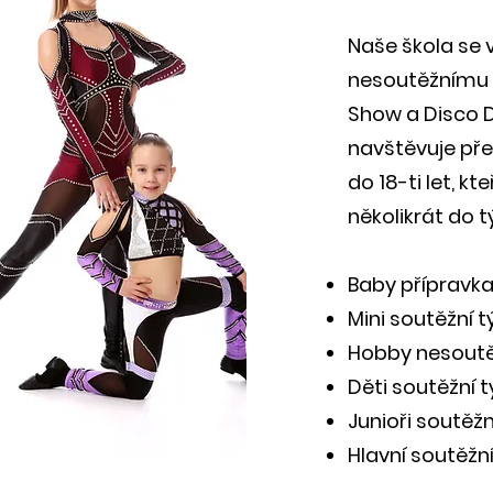
Naše škola se 
nesoutěžnímu 
Show a Disco D
navštěvuje pře
do 18-ti let, kt
několikrát do t
Baby přípravka 
Mini soutěžní t
Hobby nesoutěž
Děti soutěžní t
Junioři soutěžní
Hlavní soutěžní